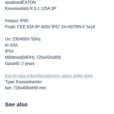
seadmedEATON
Koormuslüliti R.0-1 125A 3P
Korpus: IP65
Pistik: CEE 63A 5P 400V IP67 2m H07RN-F 5x16
Un: 230/400V 50Hz
In: 63A
IP54
Mõõtmed(WDH): 720x420x850
Garantii: 2 years
Kui on vaja erikonfiguratsiooni, palun täitke vorm
Type: Kaasaskantav
lwh: 720x400x850 mm
See also