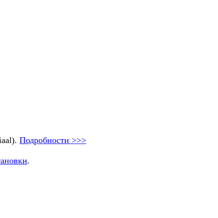
aal).
Подробности >>>
тановки
.