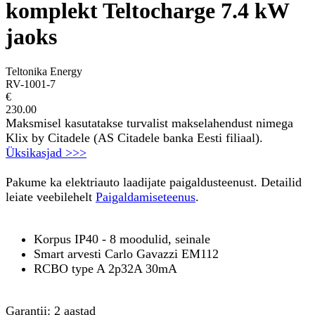
komplekt Teltocharge 7.4 kW
jaoks
Teltonika Energy
RV-1001-7
€
230.00
Maksmisel kasutatakse turvalist makselahendust nimega
Klix by Citadele (AS Citadele banka Eesti filiaal).
Üksikasjad >>>
Pakume ka elektriauto laadijate paigaldusteenust. Detailid
leiate veebilehelt
Paigaldamiseteenus
.
Korpus IP40 - 8 moodulid, seinale
Smart arvesti Carlo Gavazzi EM112
RCBO type A 2p32A 30mA
Garantii: 2 aastad