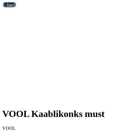
< back
VOOL Kaablikonks must
VOOL