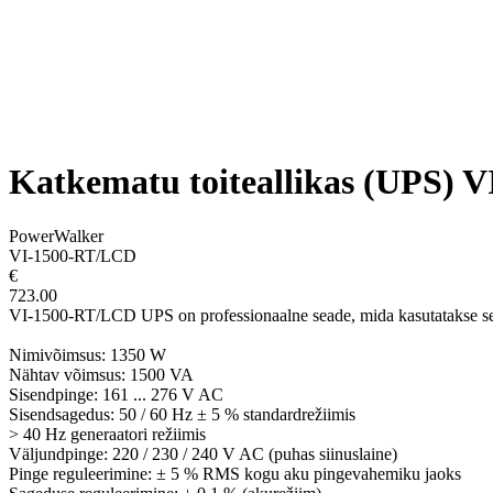
Katkematu toiteallikas (UPS)
PowerWalker
VI-1500-RT/LCD
€
723.00
VI-1500-RT/LCD UPS on professionaalne seade, mida kasutatakse sel
Nimivõimsus: 1350 W
Nähtav võimsus: 1500 VA
Sisendpinge: 161 ... 276 V AC
Sisendsagedus: 50 / 60 Hz ± 5 % standardrežiimis
> 40 Hz generaatori režiimis
Väljundpinge: 220 / 230 / 240 V AC (puhas siinuslaine)
Pinge reguleerimine: ± 5 % RMS kogu aku pingevahemiku jaoks