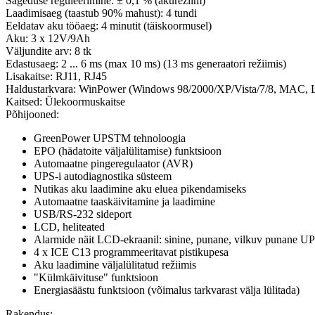
Sageduse reguleerimine: ± 0,1 % (akurežiim)
Laadimisaeg (taastub 90% mahust): 4 tundi
Eeldatav aku tööaeg: 4 minutit (täiskoormusel)
Aku: 3 x 12V/9Ah
Väljundite arv: 8 tk
Edastusaeg: 2 ... 6 ms (max 10 ms) (13 ms generaatori režiimis)
Lisakaitse: RJ11, RJ45
Haldustarkvara: WinPower (Windows 98/2000/XP/Vista/7/8, MAC, L
Kaitsed: Ülekoormuskaitse
Põhijooned:
GreenPower UPSTM tehnoloogia
EPO (hädatoite väljalülitamise) funktsioon
Automaatne pingeregulaator (AVR)
UPS-i autodiagnostika süsteem
Nutikas aku laadimine aku eluea pikendamiseks
Automaatne taaskäivitamine ja laadimine
USB/RS-232 sideport
LCD, heliteated
Alarmide näit LCD-ekraanil: sinine, punane, vilkuv punane UPS
4 x ICE C13 programmeeritavat pistikupesa
Aku laadimine väljalülitatud režiimis
"Külmkäivituse" funktsioon
Energiasäästu funktsioon (võimalus tarkvarast välja lülitada)
Rakendus: