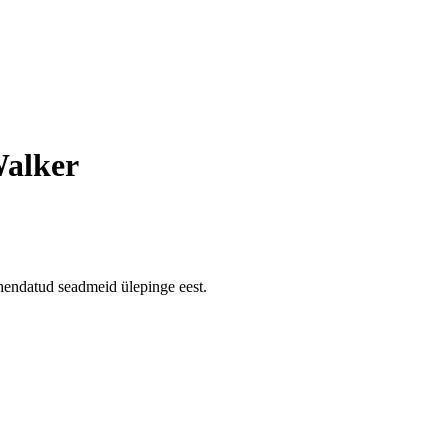
Walker
endatud seadmeid ülepinge eest.