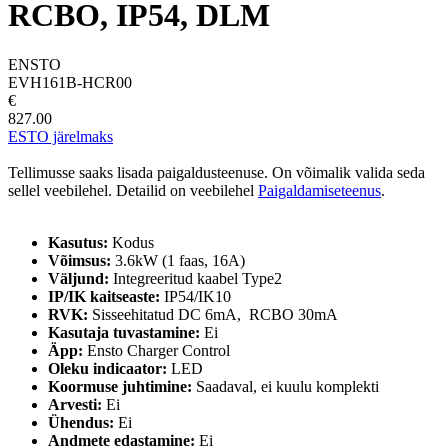
RCBO, IP54, DLM
ENSTO
EVH161B-HCR00
€
827.00
ESTO järelmaks
Tellimusse saaks lisada paigaldusteenuse. On võimalik valida seda
sellel veebilehel. Detailid on veebilehel
Paigaldamiseteenus
.
Kasutus:
Kodus
Võimsus:
3.6kW (1 faas, 16A)
Väljund:
Integreeritud kaabel Type2
IP/IK kaitseaste:
IP54/IK10
RVK:
Sisseehitatud DC 6mA, RCBO 30mA
Kasutaja tuvastamine:
Ei
Äpp:
Ensto Charger Control
Oleku indicaator:
LED
Koormuse juhtimine:
Saadaval, ei kuulu komplekti
Arvesti:
Ei
Ühendus:
Ei
Andmete edastamine:
Ei