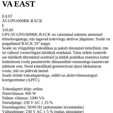
VA EAST
EAST
AT-UPS1000BK-RACK
€
316.00
UPS AT-UPS1000BK-RACK on varustatud mitmete arenenud
tehnoloogiatega, mis tagavad toitevõrgu aktiivse jälgimise. Seade on
paigaldatud RACK 19" kappi.
Seade on võrgutüüpi toiteallikas ja pakub täiustatud töörežiimi, mis
on välisest vooluvõrgust täielikult eraldatud. Tänu sellele isoleerib
see täielikult ühendatud seadmed ja täidab praktikas ennetava kaitse
funktsiooni voolu parameetrite dünaamiliste muutustega kaasnevate
nähtuste eest. Need toiteallikad genereerivad akust ülekantavat
voolu, mis on pidevalt laetud.
Seade töötab toiteadapteritega, millel on aktiivvõimsusteguri
korrigeerimine (APFC).
Toiteadapteri tüüp: online
Nimivõimsus: 900 W
Nähtav võimsus: 1000 VA
Sisendpinge: 230 V AC ± 25 %
Sisendsagedus: 50/60 Hz (automaatne tuvastamine)
Väljundpinge: 230 V AC ± 5 % (puhas siinuslaine)