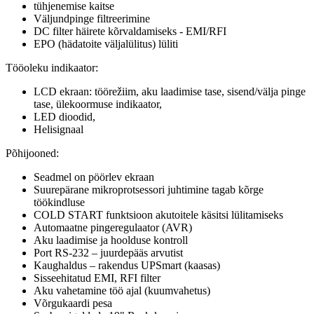
tühjenemise kaitse
Väljundpinge filtreerimine
DC filter häirete kõrvaldamiseks - EMI/RFI
EPO (hädatoite väljalülitus) lüliti
Tööoleku indikaator:
LCD ekraan: töörežiim, aku laadimise tase, sisend/välja pinge
tase, ülekoormuse indikaator,
LED dioodid,
Helisignaal
Põhijooned:
Seadmel on pöörlev ekraan
Suurepärane mikroprotsessori juhtimine tagab kõrge
töökindluse
COLD START funktsioon akutoitele käsitsi lülitamiseks
Automaatne pingeregulaator (AVR)
Aku laadimise ja hoolduse kontroll
Port RS-232 – juurdepääs arvutist
Kaughaldus – rakendus UPSmart (kaasas)
Sisseehitatud EMI, RFI filter
Aku vahetamine töö ajal (kuumvahetus)
Võrgukaardi pesa