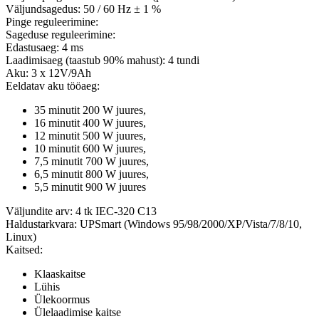
Väljundsagedus: 50 / 60 Hz ± 1 %
Pinge reguleerimine:
Sageduse reguleerimine:
Edastusaeg: 4 ms
Laadimisaeg (taastub 90% mahust): 4 tundi
Aku: 3 x 12V/9Ah
Eeldatav aku tööaeg:
35 minutit 200 W juures,
16 minutit 400 W juures,
12 minutit 500 W juures,
10 minutit 600 W juures,
7,5 minutit 700 W juures,
6,5 minutit 800 W juures,
5,5 minutit 900 W juures
Väljundite arv: 4 tk IEC-320 C13
Haldustarkvara: UPSmart (Windows 95/98/2000/XP/Vista/7/8/10,
Linux)
Kaitsed:
Klaaskaitse
Lühis
Ülekoormus
Ülelaadimise kaitse