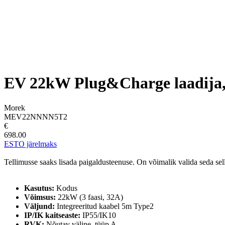
EV 22kW Plug&Charge laadija, 
Morek
MEV22NNNN5T2
€
698.00
ESTO järelmaks
Tellimusse saaks lisada paigaldusteenuse. On võimalik valida seda sell
Kasutus:
Kodus
Võimsus:
22kW (3 faasi, 32A)
Väljund:
Integreeritud kaabel 5m Type2
IP/IK kaitseaste:
IP55/IK10
RVK:
Nõutav väline, tüüp A